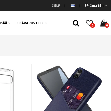
€ EUR
Oma Tilini
ISÄÄ
LISÄVARUSTEET
0
0