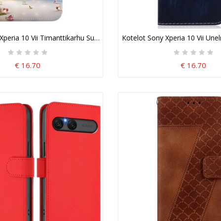
Xperia 10 Vii Timanttikarhu Suojakuori
Kotelot Sony Xperia 10 Vii Une
€ 16.70
€ 16.70