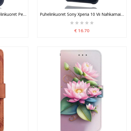
elinkuoret Pentuunelma
Puhelinkuoret Sony Xperia 10 Vii Nahkamainen K
€ 16.70