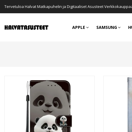
Tervetuloa Halvat Matkapuhelin ja Digitaaliset Asusteet Verkkokauppa
APPLE
SAMSUNG
H