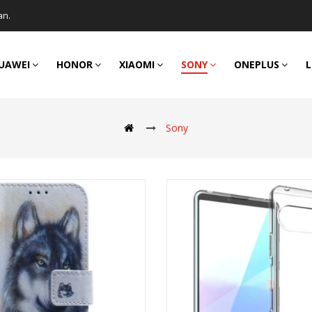
an.
UAWEI
HONOR
XIAOMI
SONY
ONEPLUS
L
Sony