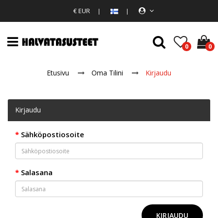
€ EUR
0
0
Etusivu
Oma Tilini
Kirjaudu
Kirjaudu
Sähköpostiosoite
Salasana