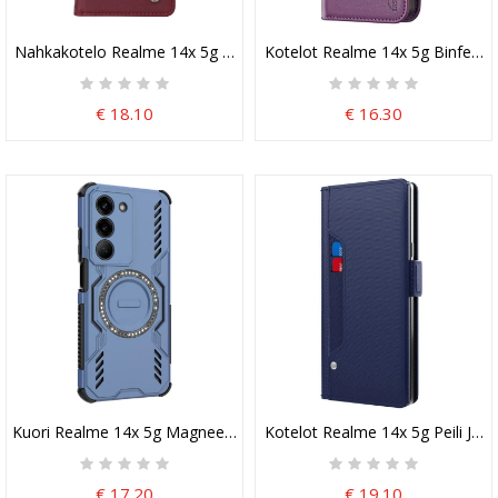
Nahkakotelo Realme 14x 5g Puhelinkuoret Ykatu
Kotelot Realme 14x 5g Binfen C
€ 18.10
€ 16.30
Kuori Realme 14x 5g Magneettinen Rengas
Kotelot Realme 14x 5g Peili Ja Ir
€ 17.20
€ 19.10