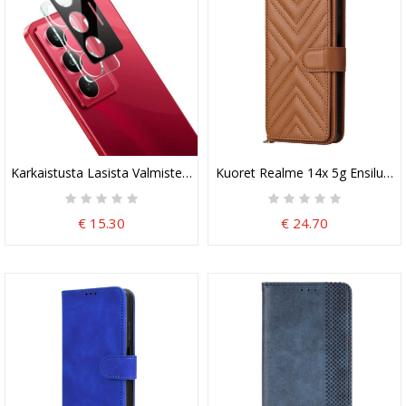
Karkaistusta Lasista Valmistettu Linssisuoja Realme 14x 5g (musta
Kuoret Realme 14x 5g Ensiluokka
€ 15.30
€ 24.70