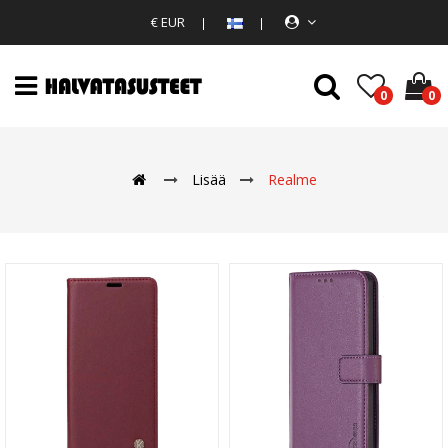
€ EUR
0
0
Lisää
Realme