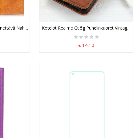
nnettävä Nahkaefekti
Kotelot Realme Gt 5g Puhelinkuoret Vintage Kh
€ 14.10