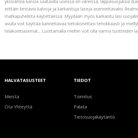
yksivärisiä kansia saatavilla useissa eri väreissä, läppäsuojuksia (ka
erittäin kestäviä kalvoja ja karkaistuja laseja asennettavaksi Realme
matkapuhelinta käytettäessä. Myydään myös karkaistu lasi suojalins
avulla voit käyttää kannettavaa tietokonettasi tehokkaasti ja miellyt
telakointiasemat... Luottamalla meihin voit olla varma tuotteiden la
HALVATASUSTEET
TIEDOT
Meistä
Toimitus
Ota Yhteyttä
Palata
Tietosuojakäytäntö