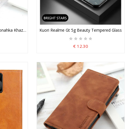
nonahka Khazneh
Kuori Realme Gt 5g Beauty Tempered Glass
€ 12.30