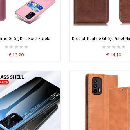
lme Gt 5g Ksq-Korttikotelo
Kotelot Realme Gt 5g Puhelink
€ 13.20
€ 14.10