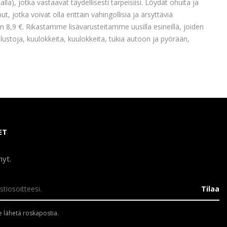
la), jotka vastaavat täydellisesti tarpeisiisi. Löydät ohuita ja
 jotka voivat olla erittäin vahingollisia ja ärsyttäviä
 8,9 €. Rikastamme lisävarusteitamme uusilla esineillä, joiden
jalustoja, kuulokkeita, kuulokkeita, tukia autoon ja pyörään,
ET
nyt.
Tilaa
 lähetä roskapostia.