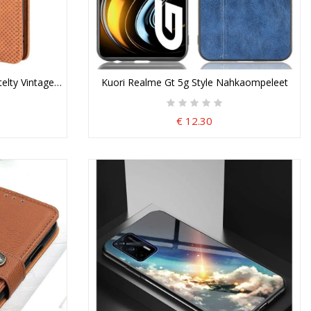
telty Vintage-Nahkaefekti
Kuori Realme Gt 5g Style Nahkaompeleet
€ 12.30