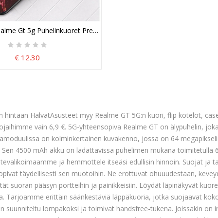
ä Lukko
alme Gt 5g Puhelinkuoret Premium Colors Karkaistu Lasi
€ 12.30
 hintaan HalvatAsusteet myy Realme GT 5G:n kuori, flip kotelot, case
ojaihimme vain 6,9 €. 5G-yhteensopiva Realme GT on älypuhelin, joka
uvamoduulissa on kolminkertainen kuvakenno, jossa on 64 megapikselin
Sen 4500 mAh akku on ladattavissa puhelimen mukana toimitetulla 65 
uotevalikoimaamme ja hemmottele itseäsi edullisin hinnoin. Suojat ja 
sopivat täydellisesti sen muotoihin. Ne erottuvat ohuuudestaan, kev
ytät suoran pääsyn portteihin ja painikkeisiin. Löydät läpinäkyvät kuoret, 
ja. Tarjoamme erittäin säänkestäviä läppäkuoria, jotka suojaavat kok
n suunniteltu lompakoksi ja toimivat handsfree-tukena. Joissakin on 