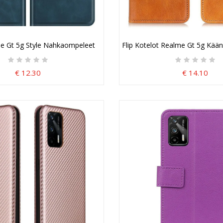
jakuori
e Gt 5g Style Nahkaompeleet
Flip Kotelot Realme Gt 5g Kää
€ 12.30
€ 14.10