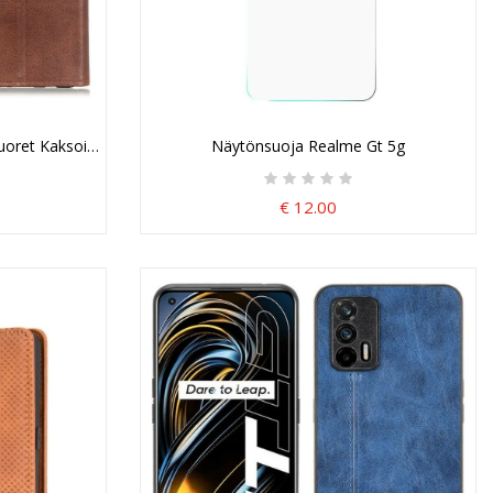
uoret Kaksoisläppä
Näytönsuoja Realme Gt 5g
€ 12.00