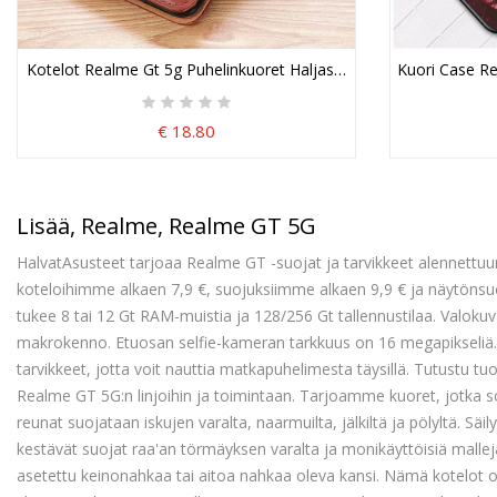
Kotelot Realme Gt 5g Puhelinkuoret Haljasnahkainen Käännettäv
Kuori Case Re
€ 18.80
Lisää, Realme, Realme GT 5G
HalvatAsusteet tarjoaa Realme GT -suojat ja tarvikkeet alennettuun
koteloihimme alkaen 7,9 €, suojuksiimme alkaen 9,9 € ja näytönsu
tukee 8 tai 12 Gt RAM-muistia ja 128/256 Gt tallennustilaa. Valok
makrokenno. Etuosan selfie-kameran tarkkuus on 16 megapikseliä. 
tarvikkeet, jotta voit nauttia matkapuhelimesta täysillä. Tutustu t
Realme GT 5G:n linjoihin ja toimintaan. Tarjoamme kuoret, jotka 
reunat suojataan iskujen varalta, naarmuilta, jälkiltä ja pölyltä. Säil
kestävät suojat raa'an törmäyksen varalta ja monikäyttöisiä malle
asetettu keinonahkaa tai aitoa nahkaa oleva kansi. Nämä kotelot o