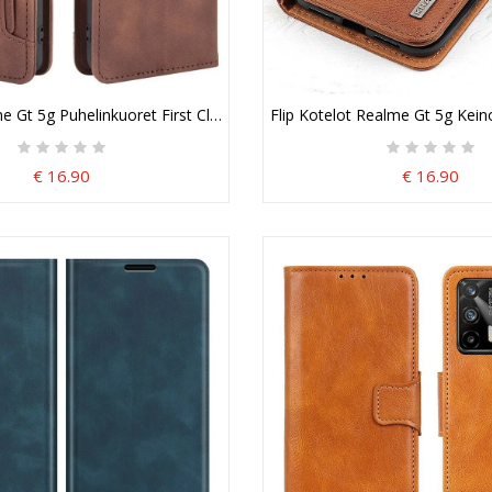
e Gt 5g Puhelinkuoret First Class Multi-Map
Flip Kotelot Realme Gt 5g Kei
€ 16.90
€ 16.90