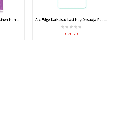
sinen Nahkaefekti
Arc Edge Karkaistu Lasi Näytönsuoja Realme G
€ 20.70