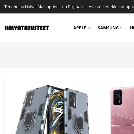
Tervetuloa Halvat Matkapuhelin ja Digitaaliset Asusteet Verkkokauppa
APPLE
SAMSUNG
H