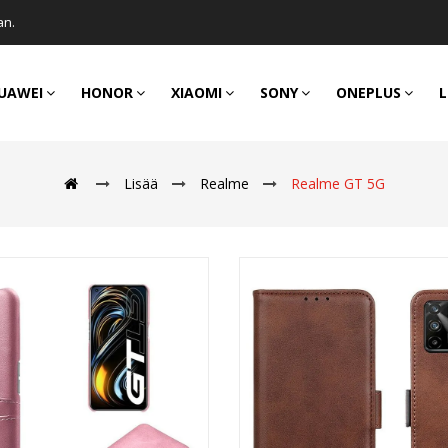
an.
UAWEI
HONOR
XIAOMI
SONY
ONEPLUS
L
Lisää
Realme
Realme GT 5G