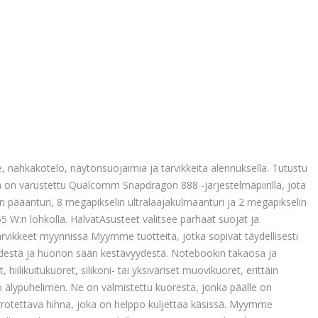
, nahkakotelo, näytönsuojaimia ja tarvikkeita alennuksella. Tutustu
 on varustettu Qualcomm Snapdragon 888 -järjestelmäpiirillä, jota
 pääanturi, 8 megapikselin ultralaajakulmaanturi ja 2 megapikselin
W:n lohkolla. HalvatAsusteet valitsee parhaat suojat ja
tarvikkeet myynnissä Myymme tuotteita, jotka sopivat täydellisesti
eydestä ja huonon sään kestävyydestä. Notebookin takaosa ja
hiilikuitukuoret, silikoni- tai yksiväriset muovikuoret, erittäin
o älypuhelimen. Ne on valmistettu kuoresta, jonka päälle on
irrotettava hihna, joka on helppo kuljettaa käsissä. Myymme