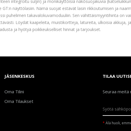
nteen integroitu suljin) ja monikäyttöisiä näkösuojakuvia (katseluikkunal
 GT:n näyttölasiin. Nämä suojat estävät lasin rikkoutumisen ja naarmut,
si puhelimen takavalokuvamoduuliin. Sen vähittäismyyntihinta on vain
tävästi. Löydät kaapeleita, muistikortteja, latureita, ulkoisia akkuja, 
adusta ja hyötyä poikkeukselliset hinnat ja tarjoukset.
JÄSENKESKUS
TILAA UUTIS
Oma Tilini
Seuraa meitä 
Oma Tilaukset
Älä huoli, emme