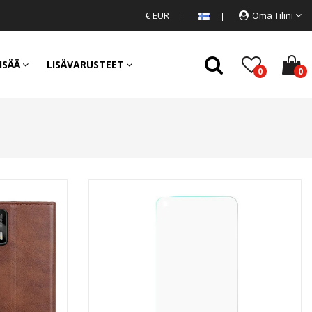
€ EUR
Oma Tilini
ISÄÄ
LISÄVARUSTEET
0
0