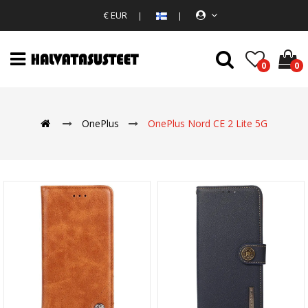
€ EUR
0
0
OnePlus
OnePlus Nord CE 2 Lite 5G