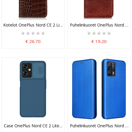
Kotelot OnePlus Nord CE 2 Lite 5G Rfid Crocodile Style Aitoa Nahk
Puhelinkuoret OnePlus Nord CE 2 
€ 26.70
€ 19.20
Case OnePlus Nord CE 2 Lite 5G Nokkakilpi Nillkin
Puhelinkuoret OnePlus Nord CE 2 