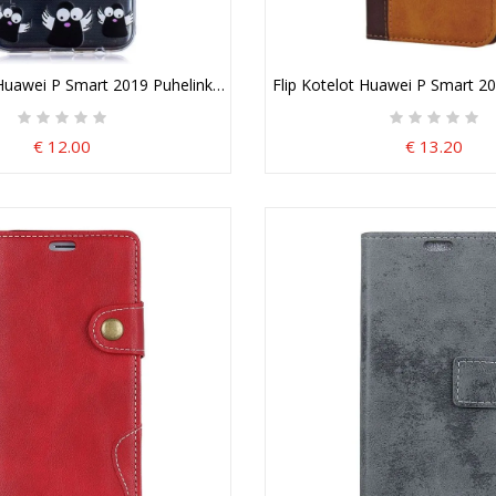
a Irrotettava Suojakuori
Huawei P Smart 2019 Puhelinkuoret Läpinäkyvät Mustat Haamut
Flip Kotelot Huawei P Smart 
€ 12.00
€ 13.20