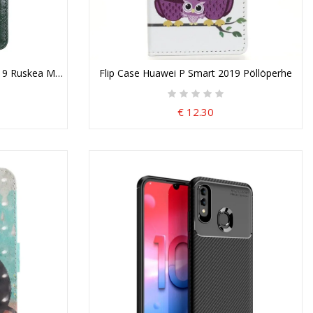
19 Ruskea Musta Kiiltävä Tekonahka
Flip Case Huawei P Smart 2019 Pöllöperhe
€ 12.30