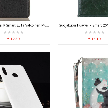
i Suojakuori
ei P Smart 2019 Valkoinen Musta Retro Tekonahkaa Suojakuori
Suojakuori Huawei P Smart 20
€ 12.30
€ 14.10