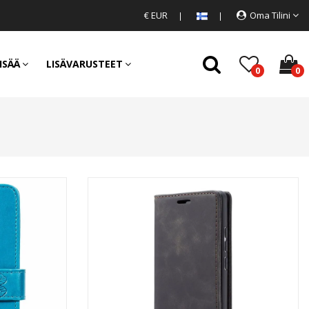
€ EUR
Oma Tilini
ISÄÄ
LISÄVARUSTEET
0
0