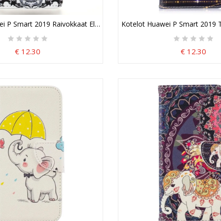
hkainen Vaikutus Suojakuori
i P Smart 2019 Raivokkaat Eläimet Suojakuori
Kotelot Huawei P Smart 2019 
€ 12.30
€ 12.30