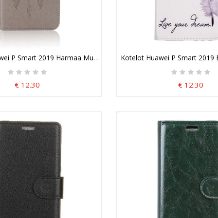
awei P Smart 2019 Harmaa Musta Nahkainen Pöllö Unen Sieppari
Kotelot Huawei P Smart 2019 
€ 12.30
€ 12.30