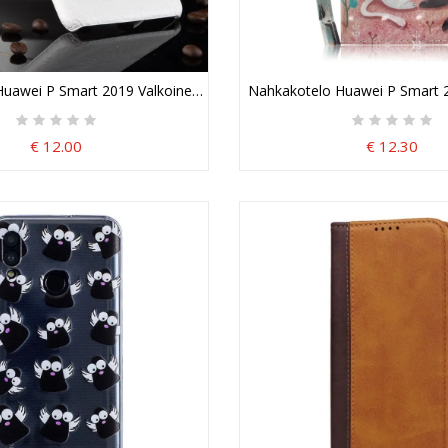
uawei P Smart 2019 Valkoinen Musta Puhelinkuoret Krokotiilin Ihova
Nahkakotelo Huawei P Smart 2
€ 12.00
€ 12.30