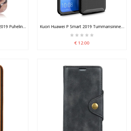
ikutus
019 Puhelinkuoret Kissan Ystävät Tangan Kanssa
Kuori Huawei P Smart 2019 Tummansininen Must
€ 12.00