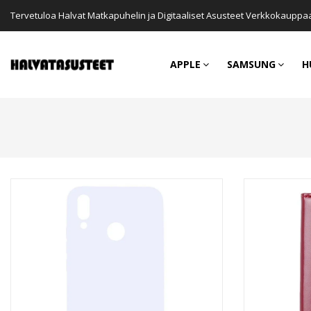
Tervetuloa Halvat Matkapuhelin ja Digitaaliset Asusteet Verkkokauppa
APPLE
SAMSUNG
H