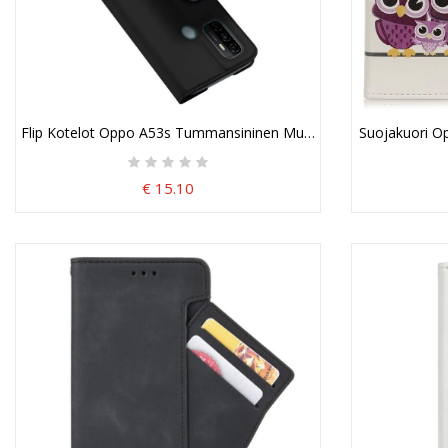
Flip Kotelot Oppo A53s Tummansininen Musta Pro Dux Ducis -Ih
Suojakuori Op
€ 15.10