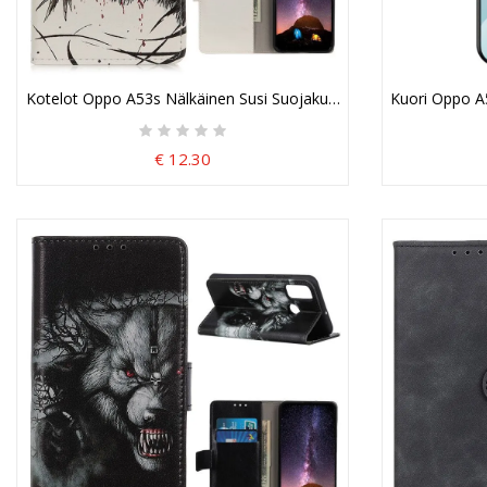
Kotelot Oppo A53s Nälkäinen Susi Suojakuori
Kuori Oppo A5
€ 12.30