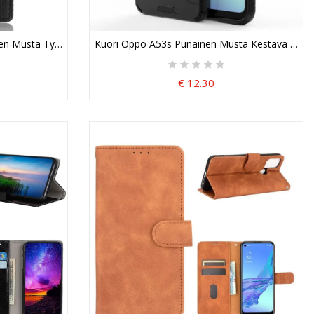
n Musta Tyylitelty Vintage-Nahkaefekti Suojakuori
Kuori Oppo A53s Punainen Musta Kestävä Reng
€ 12.30