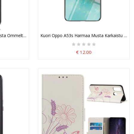
sta Ommeltu Nahkaefekti Suojakuori
Kuori Oppo A53s Harmaa Musta Karkaistu Lasi
€ 12.00