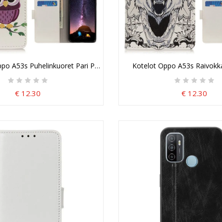
o
po A53s Puhelinkuoret Pari Pöllöä
Kotelot Oppo A53s Raivokka
€ 12.30
€ 12.30