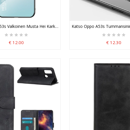
3s Valkoinen Musta Hei Karkaistu Lasi
Katso Oppo A53s Tummansinine
€ 12.00
€ 12.30