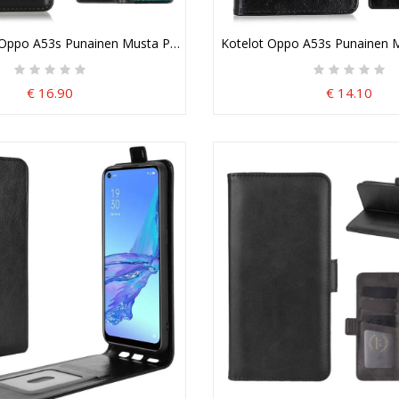
 Nahkaefekti
ppo A53s Punainen Musta Puhelinkuoret Retro-Niitti
Kotelot Oppo A53s Punainen Mu
€ 16.90
€ 14.10