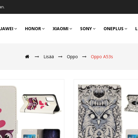
an.
UAWEI
HONOR
XIAOMI
SONY
ONEPLUS
L
Lisää
Oppo
Oppo A53s