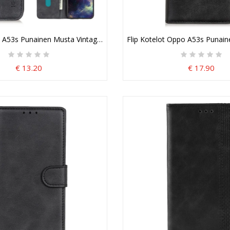
 A53s Punainen Musta Vintage Khazneh-Nahkaefekti Suojakuori
Flip Kotelot Oppo A53s Punain
€ 13.20
€ 17.90