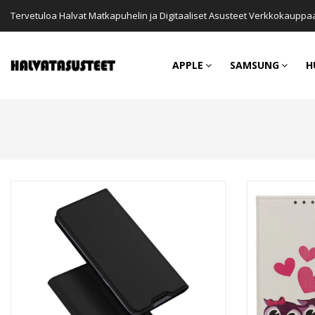
Tervetuloa Halvat Matkapuhelin ja Digitaaliset Asusteet Verkkokauppa
APPLE
SAMSUNG
H