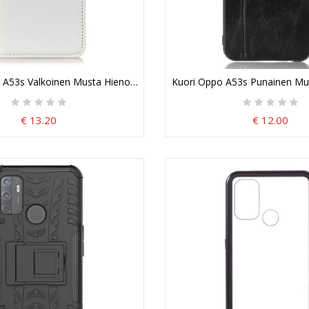
 A53s Valkoinen Musta Hienoa Tekonahkaa
Kuori Oppo A53s Punainen Mu
€ 13.20
€ 12.00