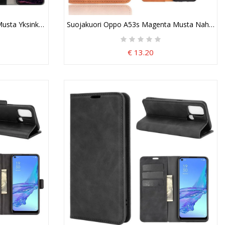
sta Yksinkertainen Kiiltävä Nahkaefekti
Suojakuori Oppo A53s Magenta Musta Nahkain
€ 13.20