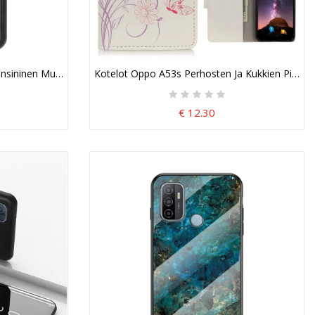
sininen Musta Puhelinkuoret Karkaistun Lasin Takaosa Ja Magneettis
Kotelot Oppo A53s Perhosten Ja Kukkien Piirtä
€ 12.30