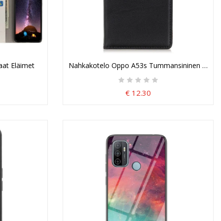
at Eläimet
Nahkakotelo Oppo A53s Tummansininen Musta 
€ 12.30