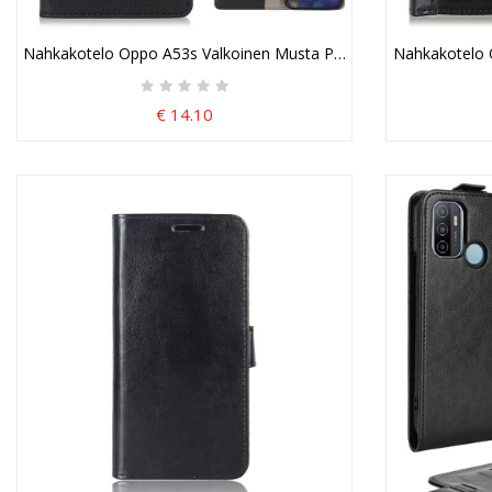
Nahkakotelo Oppo A53s Valkoinen Musta Puhelinkuoret Klassinen
Nahkakotelo O
€ 14.10