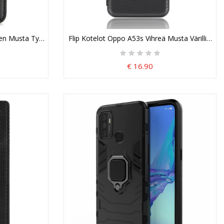
en Musta Tyylikäs Halkaistu Nahka
Flip Kotelot Oppo A53s Vihreä Musta Värillinen Hii
€ 16.90