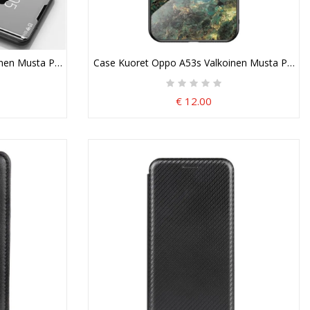
n Musta Peili Ja Keinonahka
Case Kuoret Oppo A53s Valkoinen Musta Puhelink
€ 12.00