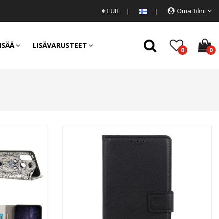
€ EUR
Oma Tilini
ISÄÄ
LISÄVARUSTEET
0
0