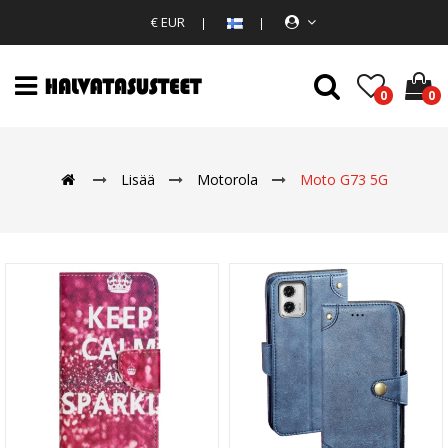
€ EUR
0
0
Lisää
Motorola
Moto G73 5G