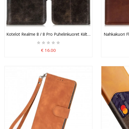
Kotelot Realme 8 / 8 Pro Puhelinkuoret Kiiltävä Keinonahka Khaz
Nahkakuori Fl
€ 16.00