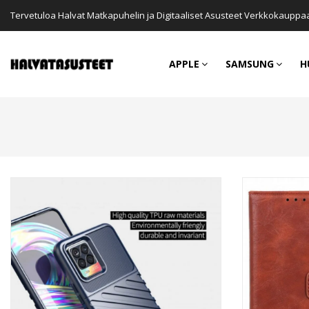
Tervetuloa Halvat Matkapuhelin ja Digitaaliset Asusteet Verkkokauppa
APPLE
SAMSUNG
H