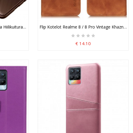
 Hiilikuiturakenne
Flip Kotelot Realme 8 / 8 Pro Vintage Khazneh N
€ 14.10