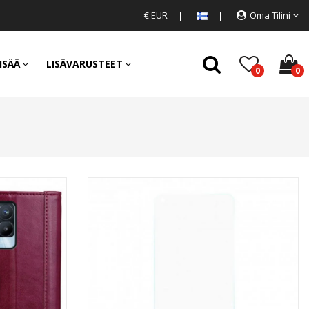
€ EUR
Oma Tilini
ISÄÄ
LISÄVARUSTEET
0
0