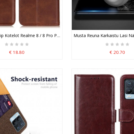
neh
ip Kotelot Realme 8 / 8 Pro Puhelinkuoret Haljasnahka Elegance
Musta Reuna Karkaistu Lasi Nä
€ 18.80
€ 20.70