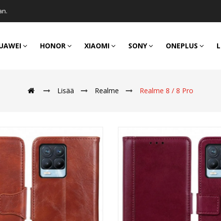
an.
UAWEI
HONOR
XIAOMI
SONY
ONEPLUS
L
Lisää
Realme
Realme 8 / 8 Pro